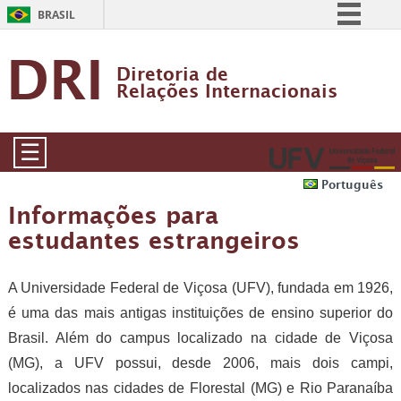
BRASIL
Simplifique!
DRI
Diretoria de           
Comunica BR
Relações Internacionais
Participe
Acesso à informação
☰
Legislação
Português
Canais
Informações para
estudantes estrangeiros
A Universidade Federal de Viçosa (UFV), fundada em 1926,
é uma das mais antigas instituições de ensino superior do
Brasil. Além do campus localizado na cidade de Viçosa
(MG), a UFV possui, desde 2006, mais dois campi,
localizados nas cidades de Florestal (MG) e Rio Paranaíba